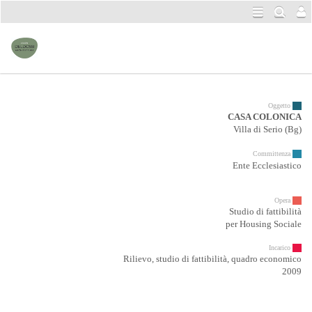
Oggetto
CASA COLONICA
Villa di Serio (Bg)
Committenza
Ente Ecclesiastico
Opera
Studio di fattibilità
per Housing Sociale
c
Incarico
Rilievo, studio di fattibilità, quadro economico
2009
c
c