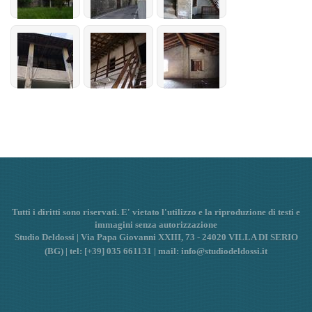
Tutti i diritti sono riservati. E' vietato l'utilizzo e la riproduzione di testi e
immagini senza autorizzazione
Studio Deldossi | Via Papa Giovanni XXIII, 73 - 24020 VILLA DI SERIO
(BG) | tel: [+39] 035 661131 | mail: info@studiodeldossi.it