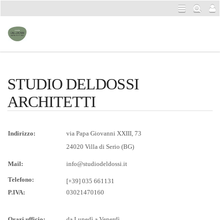
STUDIO DELDOSSI
ARCHITETTI
Indirizzo:
via Papa Giovanni XXIII, 73
24020 Villa di Serio (BG)
Mail:
info@studiodeldossi.it
Telefono:
[+39] 035 661131
P.IVA:
03021470160
Orari ufficio:
da Lunedì a Venerdì