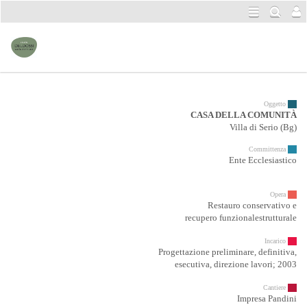
Oggetto
CASA DELLA COMUNITÀ
Villa di Serio (Bg)
Committenza
Ente Ecclesiastico
Opera
Restauro conservativo e
recupero funzionalestrutturale
c
Incarico
Progettazione preliminare, definitiva,
esecutiva, direzione lavori; 2003
c
Cantiere
Impresa Pandini