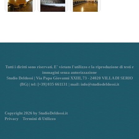
Tutti i diritti sono riservati. E' vietato l'utilizzo e la riproduzione di testi e
immagini senza autorizzazione
Studio Deldossi | Via Papa Giovanni XXIII, 73 - 24020 VILLA DI SERIO
(BG) | tel: [+39] 035 661131 | mail: info@studiodeldossi.it
Copyright 2026 by StudioDeldossi.it
Privacy
Termini di Utilizzo